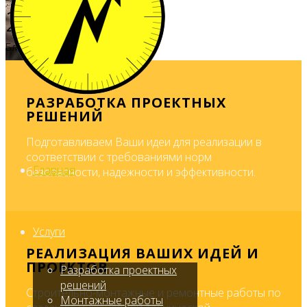
25
Благодарностей
РАЗРАБОТКА ПРОЕКТНЫХ
РЕШЕНИЙ
Подготавливаем Ваши идеи для реализации в
соответствии с требованиями норм
Главная
безопасности, надежности и эффективности.
Услуги
РЕАЛИЗАЦИЯ ВАШИХ ИДЕЙ И
ПРОЕКТОВ
Разработка проектных
решений
Строительно-монтажные и ремонтные работы по
Монтажные работы