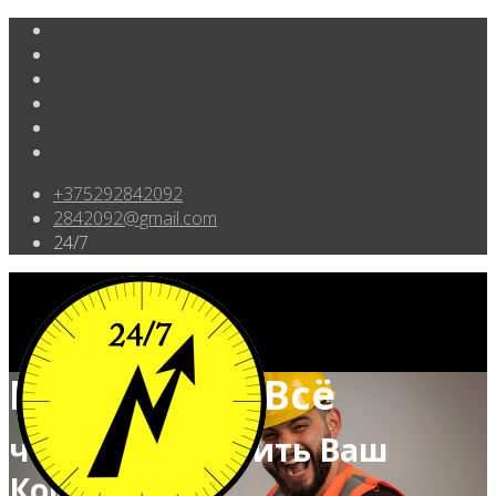
+375292842092
2842092@gmail.com
24/7
Мы Делаем Всё
чтобы Обеспечить Ваш
Комфорт